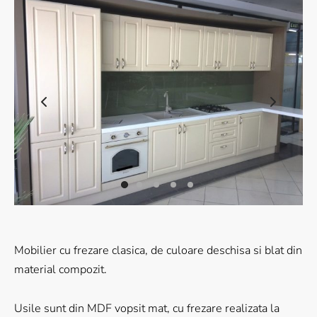
 Wood Series
ral Wood Series
ic Series
le Veining
sy Marble
nite Marble
nite Golding
Mobilier cu frezare clasica, de culoare deschisa si blat din
material compozit.
Usile sunt din MDF vopsit mat, cu frezare realizata la