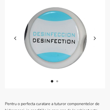
 Wood Series
ral Wood Series
ic Series
le Veining
sy Marble
nite Marble
nite Golding
Pentru o perfecta curatare a tuturor componentelor de