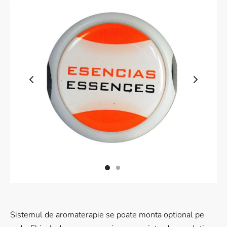
 Wood Series
ral Wood Series
ic Series
le Veining
sy Marble
nite Marble
nite Golding
Sistemul de aromaterapie se poate monta optional pe