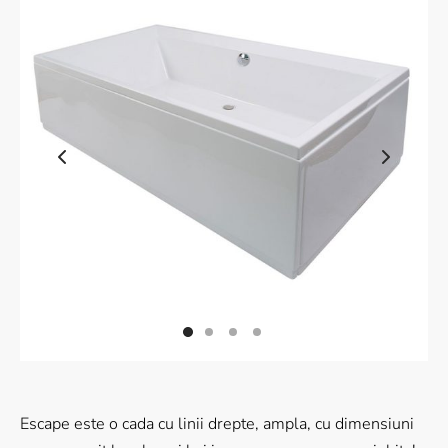
 Wood Series
ral Wood Series
ic Series
le Veining
sy Marble
nite Marble
nite Golding
Escape este o cada cu linii drepte, ampla, cu dimensiuni